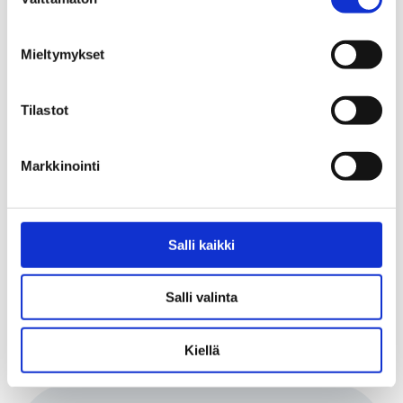
Finland (frame-finland.fi)
Avaa uutinen (avautuu uuteen välilehteen)
Mieltymykset
Tilastot
Taiteen ja kulttuurin barometri:
Markkinointi
musiikkialan taiteilijat
työskentelevät ulkomailla
muita taiteenaloja useammin
Salli kaikki
27.4.2026
Musiikkiala (musiikkiala.fi)
Salli valinta
Avaa uutinen (avautuu uuteen välilehteen)
Kiellä