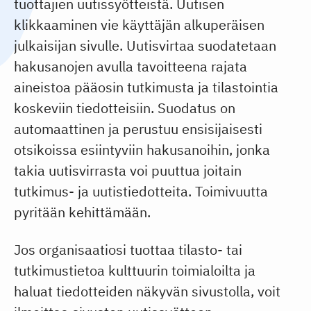
tuottajien uutissyötteistä. Uutisen
klikkaaminen vie käyttäjän alkuperäisen
julkaisijan sivulle. Uutisvirtaa suodatetaan
hakusanojen avulla tavoitteena rajata
aineistoa pääosin tutkimusta ja tilastointia
koskeviin tiedotteisiin. Suodatus on
automaattinen ja perustuu ensisijaisesti
otsikoissa esiintyviin hakusanoihin, jonka
takia uutisvirrasta voi puuttua joitain
tutkimus- ja uutistiedotteita. Toimivuutta
pyritään kehittämään.
Jos organisaatiosi tuottaa tilasto- tai
tutkimustietoa kulttuurin toimialoilta ja
haluat tiedotteiden näkyvän sivustolla, voit