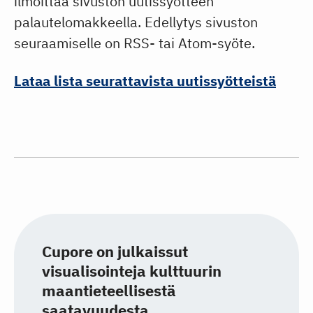
ilmoittaa sivuston uutissyötteen
palautelomakkeella. Edellytys sivuston
seuraamiselle on RSS- tai Atom-syöte.
Lataa lista seurattavista uutissyötteistä
Cupore on julkaissut
visualisointeja kulttuurin
maantieteellisestä
saatavuudesta