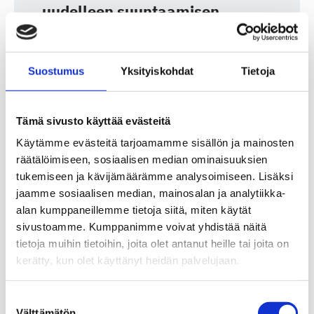
uudelleen suuntaamisen
aikaa.” Cuporen vuosikatsaus
on julkaistu!
Suostumus
Yksityiskohdat
Tietoja
5.5.2026
Cupore (www.cupore.fi)
Avaa uutinen (avautuu uuteen välilehteen)
Tämä sivusto käyttää evästeitä
Käytämme evästeitä tarjoamamme sisällön ja mainosten
räätälöimiseen, sosiaalisen median ominaisuuksien
tukemiseen ja kävijämäärämme analysoimiseen. Lisäksi
jaamme sosiaalisen median, mainosalan ja analytiikka-
Jenna Sutelan näyttely Aeolian
alan kumppaneillemme tietoja siitä, miten käytät
Suite avautuu Suomen
sivustoamme. Kumppanimme voivat yhdistää näitä
paviljongissa 61. Venetsian
tietoja muihin tietoihin, joita olet antanut heille tai joita on
kerätty, kun olet käyttänyt heidän palvelujaan.
biennaalissa
5.5.2026
Suostumuksen valinta
Uutiset Archives - Frame Contemporary Art
Välttämätön