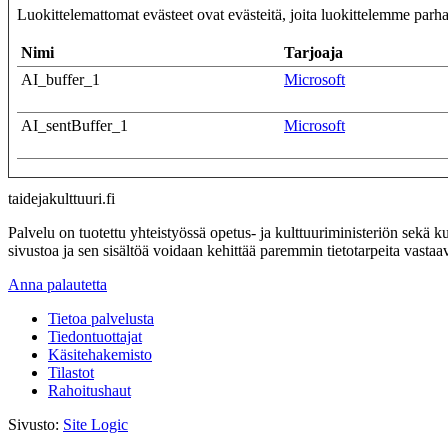
Luokittelemattomat evästeet ovat evästeitä, joita luokittelemme parha
Nimi
Tarjoaja
AI_buffer_1
Microsoft
AI_sentBuffer_1
Microsoft
taidejakulttuuri.fi
Palvelu on tuotettu yhteistyössä opetus- ja kulttuuriministeriön sekä kul
sivustoa ja sen sisältöä voidaan kehittää paremmin tietotarpeita vastaa
Anna palautetta
Tietoa palvelusta
Tiedontuottajat
Käsitehakemisto
Tilastot
Rahoitushaut
Sivusto:
Site Logic