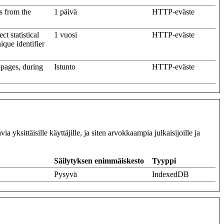
s from the
1 päivä
HTTP-eväste
t statistical
1 vuosi
HTTP-eväste
ique identifier
-pages, during
Istunto
HTTP-eväste
yksittäisille käyttäjille, ja siten arvokkaampia julkaisijoille ja
Säilytyksen enimmäiskesto
Tyyppi
Pysyvä
IndexedDB