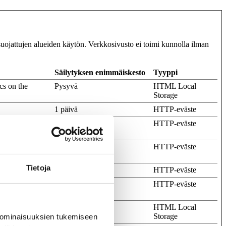
suojattujen alueiden käytön. Verkkosivusto ei toimi kunnolla ilman
Säilytyksen enimmäiskesto
Tyyppi
cs on the
Pysyvä
HTML Local
Storage
1 päivä
HTTP-eväste
rs in order to
Istunto
HTTP-eväste
rs in order to
Istunto
HTTP-eväste
Tietoja
omain
1 vuosi
HTTP-eväste
ted the cookie
Istunto
HTTP-eväste
cs on the
Pysyvä
HTML Local
Storage
 ominaisuuksien tukemiseen