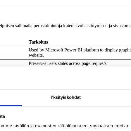
poisen sallimalla perustoimintoja kuten sivulla siirtymisen ja sivuston 
Tarkoitus
Used by Microsoft Power BI platform to display graphi
website.
Preserves users states across page requests.
Used to distribute traffic to the website on several serve
optimise response times.
Used to distribute traffic to the website on several serve
optimise response times.
Yksityiskohdat
Stores the user's cookie consent state for the current d
This cookie is used to determine if the visitor has accep
consent box.
itä
Used by Microsoft Power BI platform to display graphi
website.
mme sisällön ja mainosten räätälöimiseen, sosiaalisen median