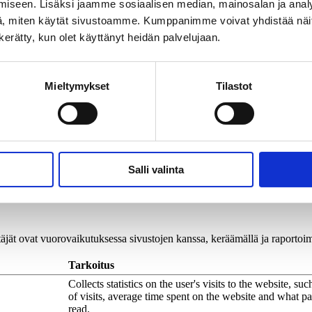
iseen. Lisäksi jaamme sosiaalisen median, mainosalan ja analy
Used by Microsoft Power BI platform to display graphi
website.
, miten käytät sivustoamme. Kumppanimme voivat yhdistää näitä t
n kerätty, kun olet käyttänyt heidän palvelujaan.
Used by Microsoft Power BI platform to display graphi
website.
Used by Microsoft Power BI platform to display graphi
website.
Mieltymykset
Tilastot
This cookie is used to determine the preferred language 
and sets the language accordingly on the website, if pos
This cookie is part of a bundle of cookies which serve 
content delivery and presentation. The cookies keep the 
font, blog/picture sliders, color themes and other website
Salli valinta
äjät ovat vuorovaikutuksessa sivustojen kanssa, keräämällä ja raportoima
Tarkoitus
Collects statistics on the user's visits to the website, s
of visits, average time spent on the website and what p
read.