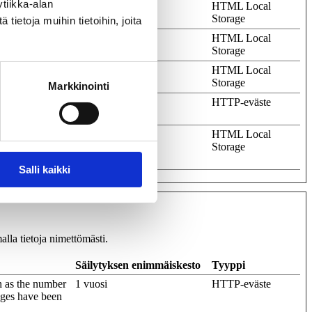
tiikka-alan
cs on the
Pysyvä
HTML Local
Storage
ietoja muihin tietoihin, joita
cs on the
Pysyvä
HTML Local
Storage
cs on the
Pysyvä
HTML Local
Storage
Markkinointi
of the visitor
1 vuosi
HTTP-eväste
sible.
the purpose of
Istunto
HTML Local
correct state of
Storage
 settings.
Salli kaikki
lla tietoja nimettömästi.
Säilytyksen enimmäiskesto
Tyyppi
uch as the number
1 vuosi
HTTP-eväste
ages have been