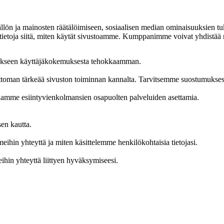
ällön ja mainosten räätälöimiseen, sosiaalisen median ominaisuuksien
toja siitä, miten käytät sivustoamme. Kumppanimme voivat yhdistää näitä 
tehdäkseen käyttäjäkokemuksesta tehokkaamman.
ottoman tärkeää sivuston toiminnan kannalta. Tarvitsemme suostumuksesi
uillamme esiintyvienkolmansien osapuolten palveluiden asettamia.
en kautta.
eihin yhteyttä ja miten käsittelemme henkilökohtaisia tietojasi.
ihin yhteyttä liittyen hyväksymiseesi.