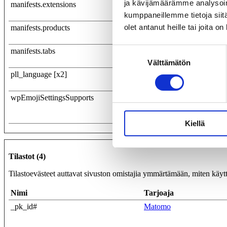
ja kävijämäärämme analysoim
manifests.extensions
Microsoft
kumppaneillemme tietoja siitä
olet antanut heille tai joita o
manifests.products
Microsoft
Suostumuksen
manifests.tabs
Microsoft
Välttämätön
valinta
pll_language [x2]
www.taidejakulttuuri.fi
www.cupore.fi
wpEmojiSettingsSupports
www.taidejakulttuuri.fi
Kiellä
Tilastot (4)
Tilastoevästeet auttavat sivuston omistajia ymmärtämään, miten käytt
Nimi
Tarjoaja
_pk_id#
Matomo