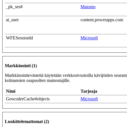
_pk_ses#
Matomo
ai_user
content.powerapps.com
WFESessionId
Microsoft
Markkinointi (1)
Markkinointievästeitä käytetään verkkosivustoilla kävijöiden seurantaa
kolmansien osapuolten mainostajille.
Nimi
Tarjoaja
GeocoderCache#objects
Microsoft
Luokittelemattomat (2)