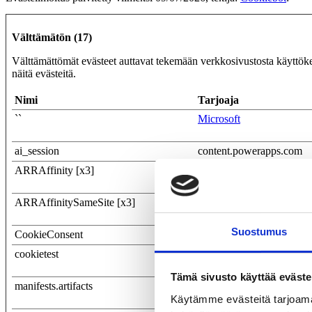
Välttämätön (17)
Välttämättömät evästeet auttavat tekemään verkkosivustosta käyttökel
näitä evästeitä.
Nimi
Tarjoaja
``
Microsoft
ai_session
content.powerapps.com
ARRAffinity [x3]
Microsoft
ARRAffinitySameSite [x3]
Microsoft
Suostumus
CookieConsent
Cookiebot
cookietest
content.powerapps.com
Tämä sivusto käyttää eväste
manifests.artifacts
Microsoft
Käytämme evästeitä tarjoama