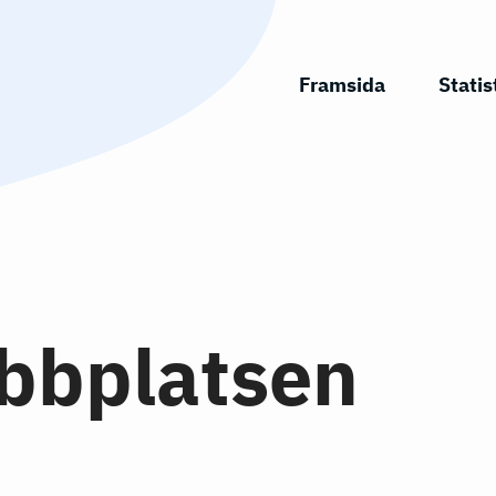
Framsida
Statis
bbplatsen