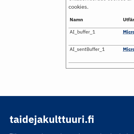
cookies.
Namn
Utfä
AI_buffer_1
Micr
AI_sentBuffer_1
Micr
taidejakulttuuri.fi