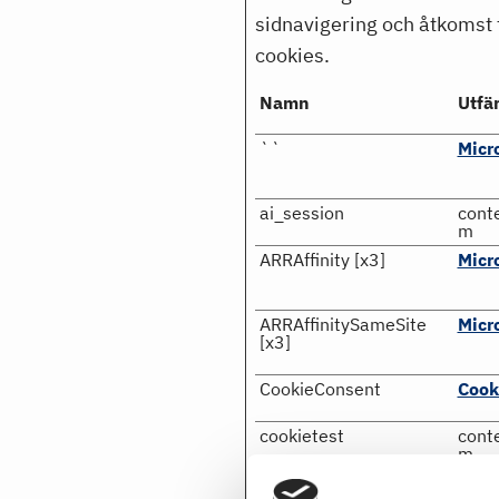
sidnavigering och åtkomst 
cookies.
Namn
Utfä
``
Micr
ai_session
cont
m
ARRAffinity [x3]
Micr
ARRAffinitySameSite
Micr
[x3]
CookieConsent
Cook
cookietest
cont
m