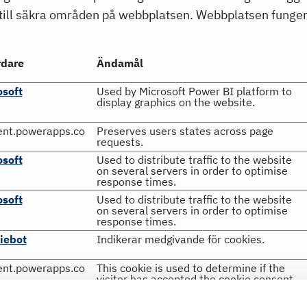
till säkra områden på webbplatsen. Webbplatsen fungera
rdare
Ändamål
osoft
Used by Microsoft Power BI platform to
display graphics on the website.
ent.powerapps.co
Preserves users states across page
requests.
osoft
Used to distribute traffic to the website
on several servers in order to optimise
response times.
osoft
Used to distribute traffic to the website
on several servers in order to optimise
response times.
iebot
Indikerar medgivande för cookies.
ent.powerapps.co
This cookie is used to determine if the
visitor has accepted the cookie consent
box.