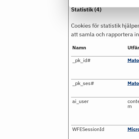
Statistik (4)
Cookies för statistik hjäl
att samla och rapportera i
Namn
Utfä
_pk_id#
Mat
_pk_ses#
Mat
ai_user
cont
m
WFESessionId
Micr