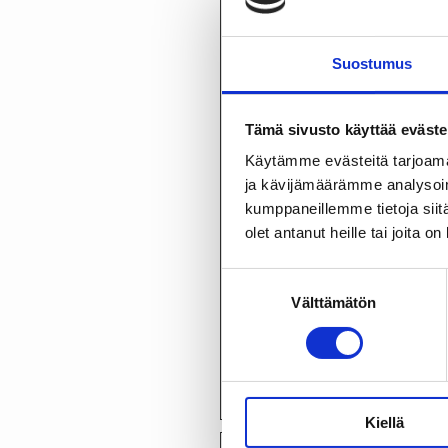
manifests.artifacts
Micr
manifests.extensions
Micr
Suostumus
manifests.products
Micr
Tämä sivusto käyttää eväste
Käytämme evästeitä tarjoama
manifests.tabs
Micr
ja kävijämäärämme analysoim
kumppaneillemme tietoja siitä
pll_language [x2]
www.t
olet antanut heille tai joita o
www.
Suostumuksen valinta
Välttämätön
wpEmojiSettingsSuppo
www.t
rts
Kiellä