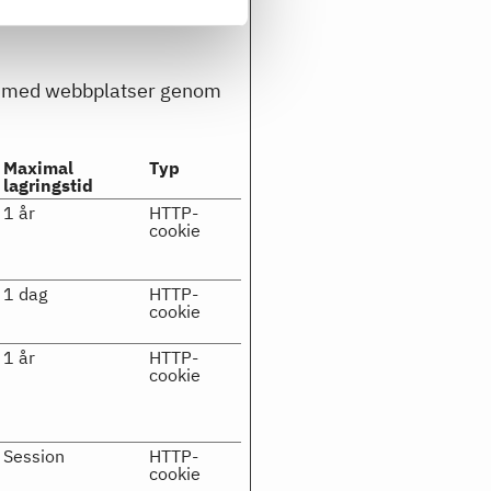
rar med webbplatser genom
Maximal
Typ
lagringstid
1 år
HTTP-
cookie
1 dag
HTTP-
cookie
1 år
HTTP-
cookie
Session
HTTP-
cookie