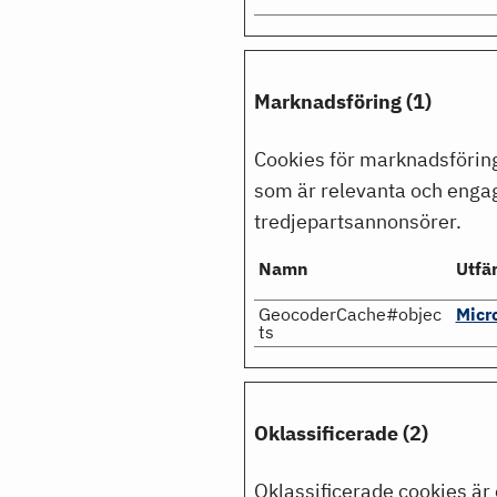
Marknadsföring (1)
Cookies för marknadsföring
som är relevanta och engag
tredjepartsannonsörer.
Namn
Utfä
GeocoderCache#objec
Micr
ts
Oklassificerade (2)
Oklassificerade cookies är