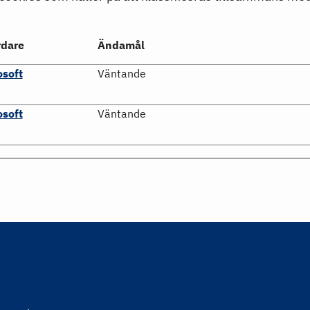
rdare
Ändamål
osoft
Väntande
osoft
Väntande