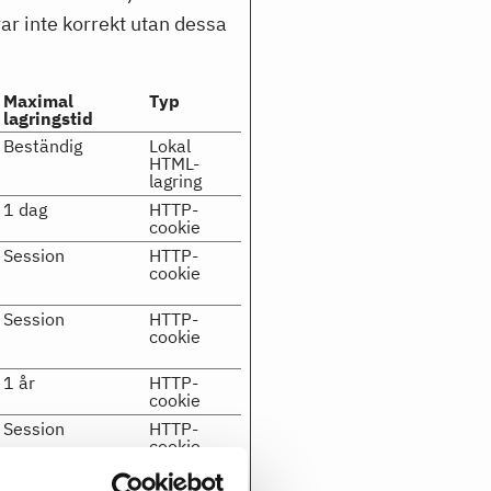
r inte korrekt utan dessa
Maximal
Typ
lagringstid
Beständig
Lokal
HTML-
lagring
1 dag
HTTP-
cookie
Session
HTTP-
cookie
Session
HTTP-
cookie
1 år
HTTP-
cookie
Session
HTTP-
cookie