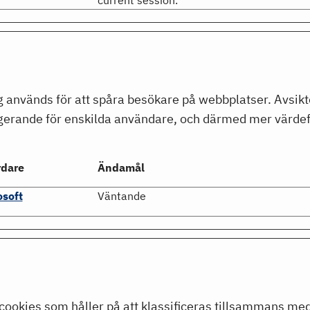
current session.
 används för att spåra besökare på webbplatser. Avsikt
erande för enskilda användare, och därmed mer värdefu
rdare
Ändamål
osoft
Väntande
 cookies som håller på att klassificeras tillsammans me