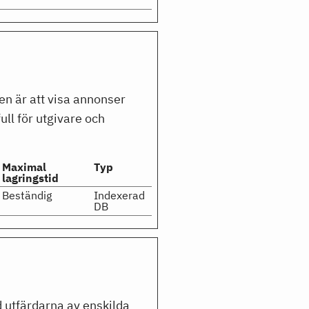
en är att visa annonser
ll för utgivare och
Maximal
Typ
lagringstid
Beständig
Indexerad
DB
d utfärdarna av enskilda