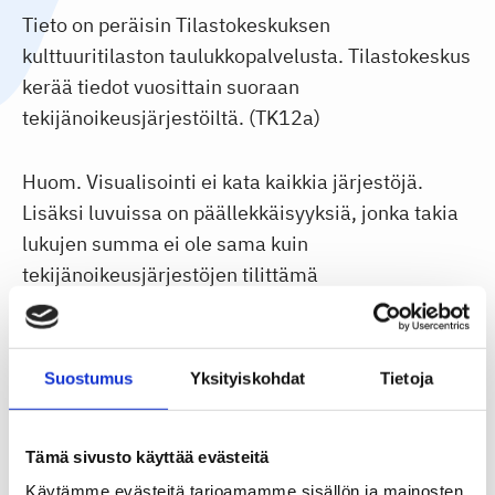
Tieto on peräisin Tilastokeskuksen
kulttuuritilaston taulukkopalvelusta. Tilastokeskus
kerää tiedot vuosittain suoraan
tekijänoikeusjärjestöiltä. (TK12a)
Huom. Visualisointi ei kata kaikkia järjestöjä.
Lisäksi luvuissa on päällekkäisyyksiä, jonka takia
lukujen summa ei ole sama kuin
tekijänoikeusjärjestöjen tilittämä
kokonaissumma.
Suostumus
Yksityiskohdat
Tietoja
Evästeasetukset
Tämä sivusto käyttää evästeitä
Käytämme evästeitä tarjoamamme sisällön ja mainosten