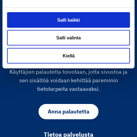
taidejakulttuuri.fi
Salli kaikki
Palvelu on tuotettu yhteistyössä opetus- ja
Salli valinta
kulttuuriministeriön sekä kulttuurialalta
tilastotietoa tuottavien organisaatioiden kanssa.
Kiellä
Sivusto on toistaiseksi kehitysvaiheessa.
Käyttäjien palautetta toivotaan, jotta sivustoa ja
sen sisältöä voidaan kehittää paremmin
tietotarpeita vastaavaksi.
Anna palautetta
Tietoa palvelusta