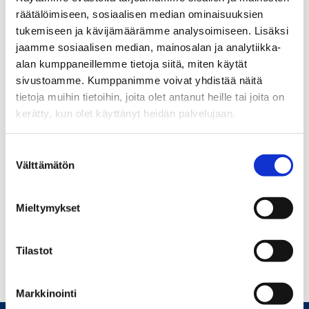
estävät sisällön
räätälöimiseen, sosiaalisen median ominaisuuksien
näyttämisen
tukemiseen ja kävijämäärämme analysoimiseen. Lisäksi
jaamme sosiaalisen median, mainosalan ja analytiikka-
alan kumppaneillemme tietoja siitä, miten käytät
sivustoamme. Kumppanimme voivat yhdistää näitä
Voi muuttaa evästeasetuksia
tietoja muihin tietoihin, joita olet antanut heille tai joita on
painikkeesta. Muuta valinta
kerätty, kun olet käyttänyt heidän palvelujaan.
kohdassa Tilastot.
Suostumuksen valinta
Välttämätön
Muuta asetuksia
Mieltymykset
Tilastot
Markkinointi