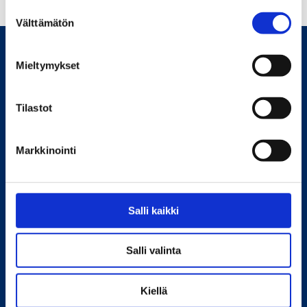
Suostumuksen valinta
Välttämätön
Mieltymykset
taidejakulttuuri.fi
Tilastot
Tjänsten produceras i samarbete med
undervisnings- och kulturministeriet samt
Markkinointi
organisationer som producerar statistik inom
kultursektorn. Webbplatsen är för närvarande
under utveckling. Användarnas återkoppling
Salli kaikki
önskas för att kunna utveckla webbplatsen och
dess innehåll bättre för att möta
Salli valinta
informationsbehoven.
Kiellä
Ge feedback