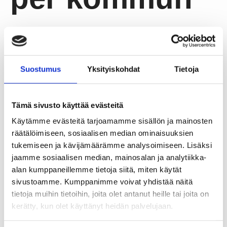
Uppdaterad
26.2.2026
Källa: Statistikcentralen
Uppgifterna hämtas från de delar i
Suostumus
Yksityiskohdat
Tietoja
Statistikcentralens kulturstatistik som behandlar
den regionala tillgången till kulturtjänster.
Tämä sivusto käyttää evästeitä
Käytämme evästeitä tarjoamamme sisällön ja mainosten
Figurerna visar hur stor andel av kommunens
räätälöimiseen, sosiaalisen median ominaisuuksien
befolkning som bor högst 1,5 kilometer, 3
tukemiseen ja kävijämäärämme analysoimiseen. Lisäksi
kilometer, 10 kilometer eller 20 kilometer från
jaamme sosiaalisen median, mainosalan ja analytiikka-
närmaste bibliotek, statsandelsteater, museum
alan kumppaneillemme tietoja siitä, miten käytät
som drivs på heltid och biograf.
sivustoamme. Kumppanimme voivat yhdistää näitä
tietoja muihin tietoihin, joita olet antanut heille tai joita on
kerätty, kun olet käyttänyt heidän palvelujaan.