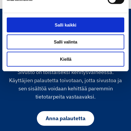
Salli kaikki
taidejakulttuuri.fi
Salli valinta
Palvelu on tuotettu yhteistyössä opetus- ja
kulttuuriministeriön sekä kulttuurialalta
Kiellä
tilastotietoa tuottavien organisaatioiden kanssa.
Sivusto on toistaiseksi kehitysvaiheessa.
Käyttäjien palautetta toivotaan, jotta sivustoa ja
sen sisältöä voidaan kehittää paremmin
tietotarpeita vastaavaksi.
Anna palautetta