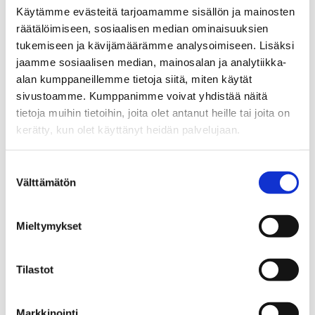
Evästeasetukset
Käytämme evästeitä tarjoamamme sisällön ja mainosten
estävät sisällön
räätälöimiseen, sosiaalisen median ominaisuuksien
tukemiseen ja kävijämäärämme analysoimiseen. Lisäksi
näyttämisen
jaamme sosiaalisen median, mainosalan ja analytiikka-
alan kumppaneillemme tietoja siitä, miten käytät
sivustoamme. Kumppanimme voivat yhdistää näitä
tietoja muihin tietoihin, joita olet antanut heille tai joita on
Voi muuttaa evästeasetuksia
kerätty, kun olet käyttänyt heidän palvelujaan.
painikkeesta. Muuta valinta
kohdassa Tilastot.
Suostumuksen valinta
Välttämätön
Muuta asetuksia
Mieltymykset
Tilastot
Markkinointi