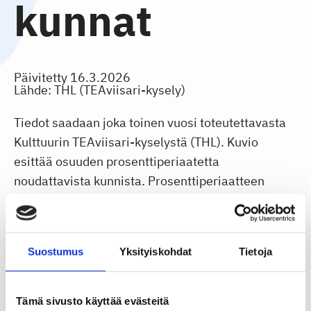
kunnat
Päivitetty
16.3.2026
Lähde: THL (TEAviisari-kysely)
Tiedot saadaan joka toinen vuosi toteutettavasta
Kulttuurin TEAviisari-kyselystä (THL). Kuvio
esittää osuuden prosenttiperiaatetta
noudattavista kunnista. Prosenttiperiaatteen
tarkoituksena on, että vähintään yksi prosentti
rakennuskustannuksista käytetään taiteeseen.
Suostumus
Yksityiskohdat
Tietoja
Tämä sivusto käyttää evästeitä