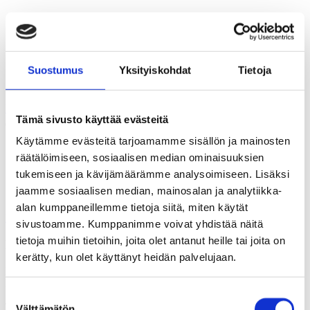
Etusivu
Tilastot
Käsitteet
Suostumus
Yksityiskohdat
Tietoja
Rahoitushaut
Uutiset
På Svenska
Tämä sivusto käyttää evästeitä
Käytämme evästeitä tarjoamamme sisällön ja mainosten
Etusivu
Tilastot
räätälöimiseen, sosiaalisen median ominaisuuksien
Käsitteet
tukemiseen ja kävijämäärämme analysoimiseen. Lisäksi
Rahoitushaut
jaamme sosiaalisen median, mainosalan ja analytiikka-
Uutiset
alan kumppaneillemme tietoja siitä, miten käytät
På Svenska
sivustoamme. Kumppanimme voivat yhdistää näitä
tietoja muihin tietoihin, joita olet antanut heille tai joita on
Kulttuuritoiminnan keskeiset strategiset tavoitteet
kerätty, kun olet käyttänyt heidän palvelujaan.
Päivitetty
16.3.2026
Lähde: Kuntaliitto ja Cupore (KULTTI-
kuntakysely)
Suostumuksen
Tiedot saadaan KULTTI-kuntakyselystä (Kuntaliitto ja Cupore).
Välttämätön